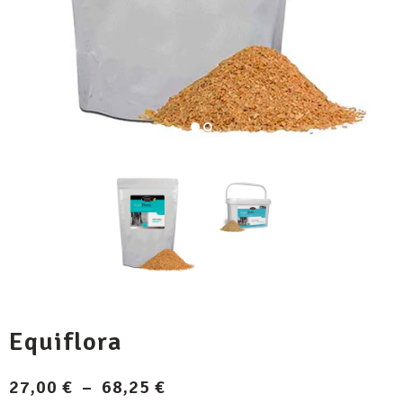
Equiflora
Plage
27,00
€
–
68,25
€